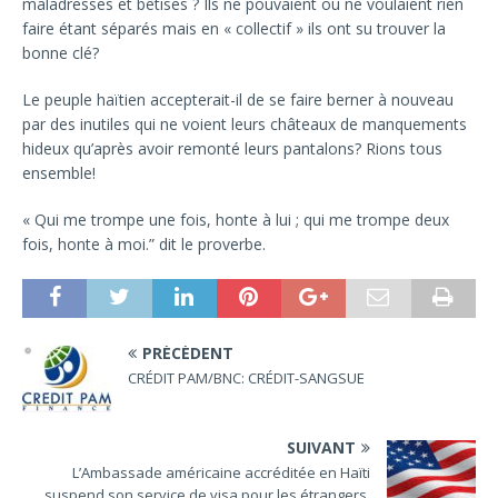
maladresses et bêtises ? Ils ne pouvaient ou ne voulaient rien
faire étant séparés mais en « collectif » ils ont su trouver la
bonne clé?
Le peuple haïtien accepterait-il de se faire berner à nouveau
par des inutiles qui ne voient leurs châteaux de manquements
hideux qu’après avoir remonté leurs pantalons? Rions tous
ensemble!
« Qui me trompe une fois, honte à lui ; qui me trompe deux
fois, honte à moi.” dit le proverbe.
PRÉCÉDENT
CRÉDIT PAM/BNC: CRÉDIT-SANGSUE
SUIVANT
L’Ambassade américaine accréditée en Haïti
suspend son service de visa pour les étrangers.