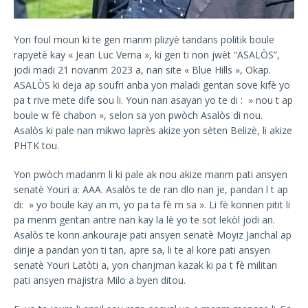
Yon foul moun ki te gen manm plizyè tandans politik boule
rapyetè kay « Jean Luc Verna », ki gen ti non jwèt “ASALÒS”,
jodi madi 21 novanm 2023 a, nan site « Blue Hills », Okap.
ASALÒS ki deja ap soufri anba yon maladi gentan sove kifè yo
pa t rive mete dife sou li. Youn nan asayan yo te di : » nou t ap
boule w fè chabon », selon sa yon pwòch Asalòs di nou.
Asalòs ki pale nan mikwo laprès akize yon sèten Belizè, li akize
PHTK tou.
Yon pwòch madanm li ki pale ak nou akize manm pati ansyen
senatè Youri a: AAA. Asalòs te de ran dlo nan je, pandan l t ap
di: » yo boule kay an m, yo pa ta fè m sa ». Li fè konnen pitit li
pa menm gentan antre nan kay la lè yo te sot lekòl jodi an.
Asalòs te konn ankouraje pati ansyen senatè Moyiz Janchal ap
dirije a pandan yon ti tan, apre sa, li te al kore pati ansyen
senatè Youri Latòti a, yon chanjman kazak ki pa t fè militan
pati ansyen majistra Milo a byen ditou.