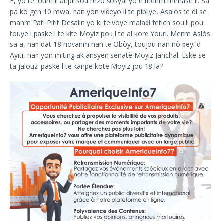
E, yo te joure li anpil sou rezo sosyal yo e menm menase li. Sa
pa ko gen 10 mwa, nan yon videyo li te pibliye, Asalòs te di se
manm Pati Pitit Desalin yo ki te voye maladi fetich sou li pou
touye l paske l te kite Moyiz pou l te al kore Youri. Menm Aslòs
sa a, nan dat 18 novanm nan te Obòy, toujou nan nò peyi d
Ayiti, nan yon miting ak ansyen senatè Moyiz Janchal. Èske se
ta jalouzi paske l te kanpe kote Moyiz jou 18 la?