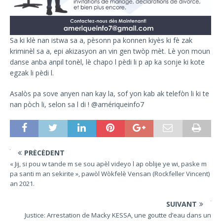
Sa ki klè nan istwa sa a, pèsonn pa konnen kiyès ki fè zak
kriminèl sa a, epi akizasyon an vin gen twòp mèt. Lè yon moun
danse anba anpil tonèl, lè chapo l pèdi li p ap ka sonje ki kote
egzak li pèdi l.
Asalòs pa sove anyen nan kay la, sof yon kab ak telefòn li ki te
nan pòch li, selon sa l di ! @amériqueinfo7
PRÉCÉDENT
« Jij, si pou w tande m se sou apèl videyo l ap oblije ye wi, paske m
pa santi m an sekirite », pawòl Wòkfelè Vensan (Rockfeller Vincent)
an 2021.
SUIVANT
Justice: Arrestation de Macky KESSA, une goutte d’eau dans un