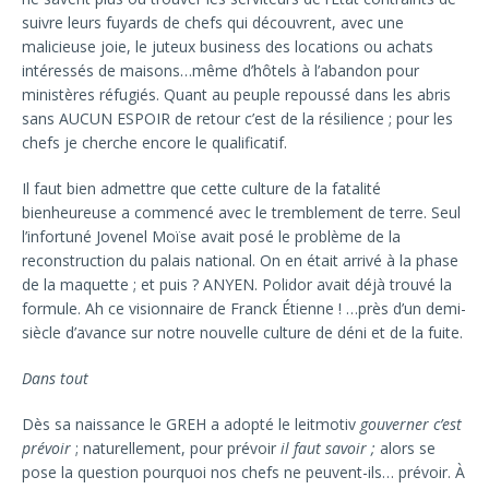
suivre leurs fuyards de chefs qui découvrent, avec une
malicieuse joie, le juteux business des locations ou achats
intéressés de maisons…même d’hôtels à l’abandon pour
ministères réfugiés. Quant au peuple repoussé dans les abris
sans AUCUN ESPOIR de retour c’est de la résilience ; pour les
chefs je cherche encore le qualificatif.
Il faut bien admettre que cette culture de la fatalité
bienheureuse a commencé avec le tremblement de terre. Seul
l’infortuné Jovenel Moïse avait posé le problème de la
reconstruction du palais national. On en était arrivé à la phase
de la maquette ; et puis ? ANYEN. Polidor avait déjà trouvé la
formule. Ah ce visionnaire de Franck Étienne ! …près d’un demi-
siècle d’avance sur notre nouvelle culture de déni et de la fuite.
Dans tout
Dès sa naissance le GREH a adopté le leitmotiv
gouverner c’est
prévoir
; naturellement, pour prévoir
il faut savoir ;
alors se
pose la question pourquoi nos chefs ne peuvent-ils… prévoir. À