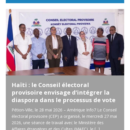
Haïti : le Conseil électoral
provisoire envisage d’intégrer la
diaspora dans le processus de vote
Pétion-Ville, le 28 mai 2026 – Amérique Info7 Le Conseil
électoral provisoire (CEP) a organisé, le mercredi 27 mai
2026, une séance de travail avec le Ministère des
Affaires étrangères et des Cultes (MAEC), le
[...]