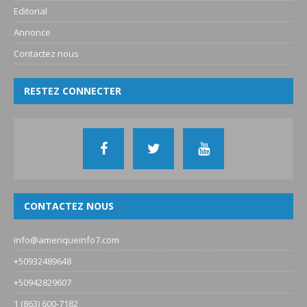
Editorial
Annonce
Contactez nous
RESTEZ CONNECTER
CONTACTEZ NOUS
info@ameriqueinfo7.com
+50932489648
+50942829607
1 (863) 600-7182