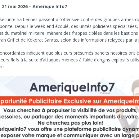
le 21 mai 2026 – Amérique Info7
sécurité haïtiennes passent à l’offensive contre des groupes armés o
tibonite. Depuis le week-end écoulé, des unités policières spécialisées
et du matériel militaire, mènent des frappes ciblées dans les bastion
ran Grif et de Kokorat Sanras, selon des informations relayées par la 
oncordantes indiquent que plusieurs présumés bandits notoires ont é
urs fiefs à la suite d’attaques menées à l’aide d’engins explosifs utili
re.