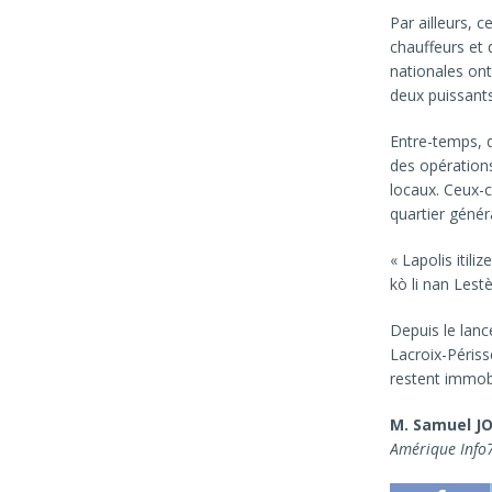
Par ailleurs, 
chauffeurs et 
nationales ont 
deux puissants
Entre-temps, d
des opérations
locaux. Ceux-c
quartier génér
« Lapolis itil
kò li nan Lest
Depuis le lan
Lacroix-Périsse
restent immobi
M. Samuel J
Amérique Info