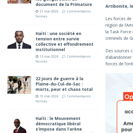
document de la Primature
Artibonite, 
21 mai 2026
Commentaires
fermés
Les forces de 
région de l’Ar
la Task Force 
Haïti : une société en
criminels de G
tension entre survie
collective et effondrement
institutionnel
Des sources c
13 mai 2026
Commentaires
d’abandonner le
fermés
forces de l’ord
22 jours de guerre à la
Plaine-du-Cul-de-Sac :
morts, peur et chaos total
10 mai 2026
Commentaires
fermés
Haïti : le Mouvement
démocratique libéral
s’impose dans l’arène