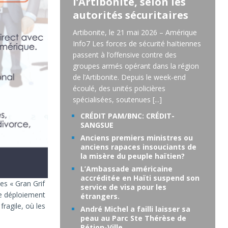
l’Artibonite, selon les
autorités sécuritaires
Artibonite, le 21 mai 2026 – Amérique
Info7 Les forces de sécurité haïtiennes
passent à l’offensive contre des
groupes armés opérant dans la région
de l’Artibonite. Depuis le week-end
écoulé, des unités policières
spécialisées, soutenues
[...]
CRÉDIT PAM/BNC: CRÉDIT-
SANGSUE
Anciens premiers ministres ou
anciens rapaces insouciants de
la misère du peuple haïtien?
L’Ambassade américaine
accréditée en Haïti suspend son
s « Gran Grif
service de visa pour les
Le déploiement
étrangers.
fragile, où les
André Michel a failli laisser sa
peau au Parc Ste Thérèse de
Pétion-Ville