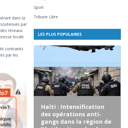
Sport
Tribune Libre
pérant dans la
, soutenues par
s des réseaux
LES PLUS POPULAIRES
presse locale.
té contraints
sés par les
Haïti : Intensification
des opérations anti-
gangs dans la région de