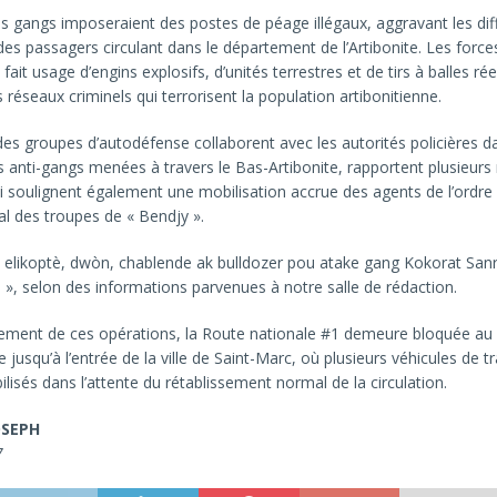
ces gangs imposeraient des postes de péage illégaux, aggravant les dif
des passagers circulant dans le département de l’Artibonite. Les force
fait usage d’engins explosifs, d’unités terrestres et de tirs à balles ré
 réseaux criminels qui terrorisent la population artibonitienne.
es groupes d’autodéfense collaborent avec les autorités policières d
 anti-gangs menées à travers le Bas-Artibonite, rapportent plusieurs
i soulignent également une mobilisation accrue des agents de l’ordre
al des troupes de « Bendjy ».
ize elikoptè, dwòn, chablende ak bulldozer pou atake gang Kokorat Sanra
è », selon des informations parvenues à notre salle de rédaction.
cement de ces opérations, la Route nationale #1 demeure bloquée au
 jusqu’à l’entrée de la ville de Saint-Marc, où plusieurs véhicules de t
lisés dans l’attente du rétablissement normal de la circulation.
OSEPH
7