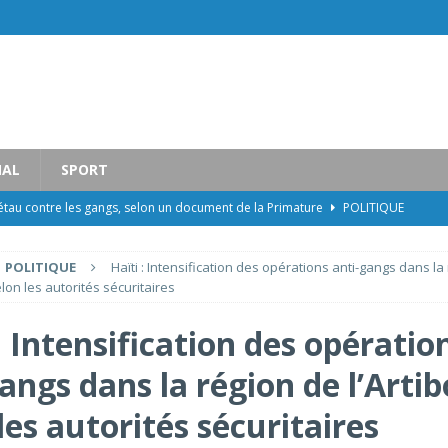
NAL
SPORT
l’étau contre les gangs, selon un document de la Primature
POLITIQUE
collective et effondrement institutionnel
TRIBUNE LIBRE
POLITIQUE
Haïti : Intensification des opérations anti-gangs dans la
c : morts, peur et chaos total
POLITIQUE
selon les autorités sécuritaires
 s’impose dans l’arène politique nationale, selon le Dr Moïse Durocher
: Intensification des opératio
angs dans la région de l’Artib
angs dans la région de l’Artibonite, selon les autorités sécuritaires
les autorités sécuritaires