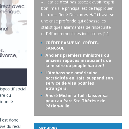
« …car ce n’est pas assez d’avoir l’esprit
bon, mais le principal est de l’appliquer
bien. »— René Descartes Haïti traverse
une crise profonde qui dépasse les
statistiques alarmantes de l’insécurité
et l’effondrement des indicateurs
[...]
CRÉDIT PAM/BNC: CRÉDIT-
SANGSUE
Anciens premiers ministres ou
anciens rapaces insouciants de
la misère du peuple haïtien?
L’Ambassade américaine
accréditée en Haïti suspend son
service de visa pour les
étrangers.
spositif social
ère du
André Michel a failli laisser sa
peau au Parc Ste Thérèse de
 inondé
Pétion-Ville
l est donc
uve du recul
ARCHIVES