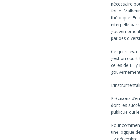
nécessaire po
foule. Malheur
théorique. En 
interpelle par
gouvernement-f
par des divers
Ce qui relevai
gestion court-
celles de Bill
gouvernement q
L’instrumental
Précisons d’emb
dont les succès
publique qui l
Pour commence
une logique de
12 décembre 2