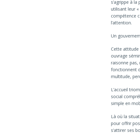
s’agrippe à l
utilisant leur
compétence cer
l’attention.
Un gouvernemen
Cette attitude
ouvrage sémina
raisonne pas, 
fonctionnent d
multitude, perd
L’accueil trio
social compréh
simple en mobi
Là où la situa
pour offrir pos
s’attirer ses 