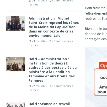
24 mai 2026
Commentaires
fermés
Haïti traverse
l’effondrement
Administration : Michel
repères de l’e
Saint-Croix reprend les rênes
de la Mairie du Cap-Haïtien
Bien que le b
dans un contexte de crise
dépend de la c
environnementale
contagion émot
23 mai 2026
Commentaires
fermés
Haïti – Administration :
Installation de deux (2)
cadres à des postes clés au
Ministère à la Condition
féminine et aux Droits des
Femmes
22 mai 2026
Commentaires
fermés
Haïti : Séance de travail