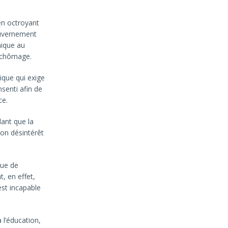
 en octroyant
gouvernement
mique au
e chômage.
lique qui exige
senti afin de
ce.
ant que la
son désintérêt
que de
t, en effet,
st incapable
 l’éducation,