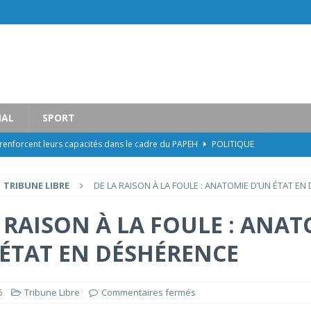
NAL
SPORT
 renforcent leurs capacités dans le cadre du PAPEH
POLITIQUE
 les rênes de la Mairie du Cap-Haïtien dans un contexte de crise
TRIBUNE LIBRE
DE LA RAISON À LA FOULE : ANATOMIE D’UN ÉTAT E
x (2) cadres à des postes clés au Ministère à la Condition féminine et aux
 RAISON À LA FOULE : ANA
 ÉTAT EN DÉSHÉRENCE
 MENFP sur le renforcement institutionnel et les modalités opérationnelles
6
Tribune Libre
Commentaires fermés
UN ÉTAT EN DÉSHÉRENCE
TRIBUNE LIBRE