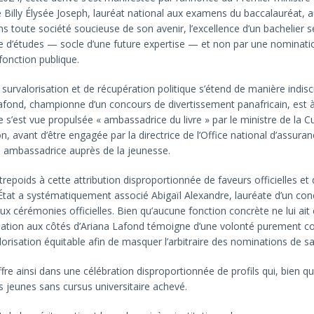
de Billy Élysée Joseph, lauréat national aux examens du baccalauréat, a
s toute société soucieuse de son avenir, l’excellence d’un bachelier s
e d’études — socle d’une future expertise — et non par une nominat
fonction publique.
urvalorisation et de récupération politique s’étend de manière indisc
afond, championne d’un concours de divertissement panafricain, est 
le s’est vue propulsée « ambassadrice du livre » par le ministre de la Cu
 avant d’être engagée par la directrice de l’Office national d’assuranc
mbassadrice auprès de la jeunesse.
trepoids à cette attribution disproportionnée de faveurs officielles e
 l’État a systématiquement associé Abigaïl Alexandre, lauréate d’un co
ux cérémonies officielles. Bien qu’aucune fonction concrète ne lui ait 
sation aux côtés d’Ariana Lafond témoigne d’une volonté purement c
lorisation équitable afin de masquer l’arbitraire des nominations de sa
ffre ainsi dans une célébration disproportionnée de profils qui, bien q
 jeunes sans cursus universitaire achevé.