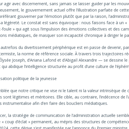
ur agir avec discernement, sans jamais se laisser guider par les mou
eusement, le gouvernement actuel offre l’illustration parfaite de cette
préférant gouverner par l’émotion plutôt que par la raison, l’administra
 sa légèreté. Le constat est sans équivoque : nous faisons face à un «
oule » qui agit sous l’impulsion des émotions collectives et des cam
ions médiatiques, de masquer son incapacité chronique à diriger le pa
t autrefois du divertissement périphérique est en passe de devenir, par
termiste, la norme de référence sociale. À travers trois trajectoires 
y Élysée Joseph, d’Ariana Lafond et d’Abigaïl Alexandre — se dessine le 
ui abdique l’intelligence structurée au profit d’une culture de l’éphé
isation politique de la jeunesse
lée que notre critique ne vise ni le talent ni la valeur intrinsèque de 
 sont légitimes et méritoires. Elle cible, au contraire, l’indécence de l’
es instrumentalise afin d’en faire des boucliers médiatiques.
r, la stratégie de communication de l’administration actuelle sembl
 « coup d’éclat » permanent, au mépris des structures de compétence
024, cette dérive s’est manifestée par l’annonce du Premier ministre