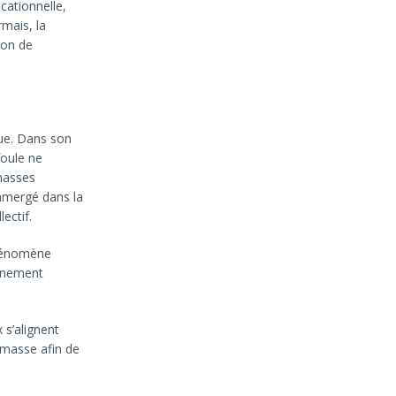
cationnelle,
rmais, la
ion de
que. Dans son
foule ne
 masses
immergé dans la
ectif.
phénomène
vénement
 s’alignent
a masse afin de