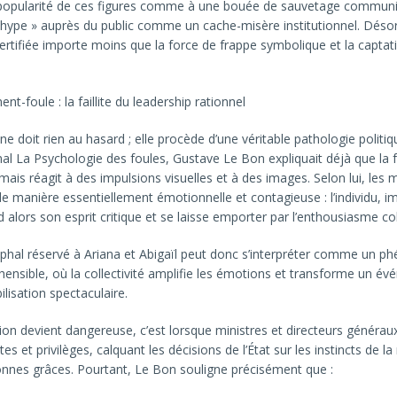
a popularité de ces figures comme à une bouée de sauvetage communi
 « hype » auprès du public comme un cache-misère institutionnel. Déso
tifiée importe moins que la force de frappe symbolique et la captat
t-foule : la faillite du leadership rationnel
 ne doit rien au hasard ; elle procède d’une véritable pathologie politi
l La Psychologie des foules, Gustave Le Bon expliquait déjà que la 
mais réagit à des impulsions visuelles et à des images. Selon lui, les
e manière essentiellement émotionnelle et contagieuse : l’individu, 
 alors son esprit critique et se laisse emporter par l’enthousiasme coll
mphal réservé à Ariana et Abigaïl peut donc s’interpréter comme un 
ensible, où la collectivité amplifie les émotions et transforme un é
lisation spectaculaire.
tion devient dangereuse, c’est lorsque ministres et directeurs généraux
tes et privilèges, calquant les décisions de l’État sur les instincts de l
bonnes grâces. Pourtant, Le Bon souligne précisément que :