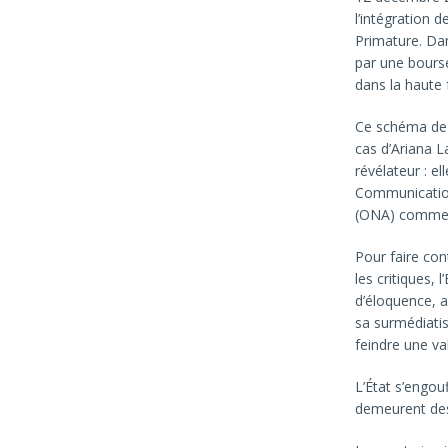
l’intégration 
Primature. Dan
par une bours
dans la haute 
Ce schéma de s
cas d’Ariana L
révélateur : el
Communication,
(ONA) comme a
Pour faire con
les critiques,
d’éloquence, a
sa surmédiati
feindre une va
L’État s’engou
demeurent des