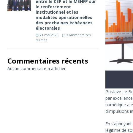
entre le CEP et le MENFP sur
le renforcement
institutionnel et les
modalités opérationnelles
des prochaines échéances
électorales
21 mai 2026
Commentaires
fermés
Commentaires récents
Aucun commentaire à afficher.
Gustave Le Bon
par excellence
numérique a e
d’impulsions i
En s’appuyant 
légitime de so