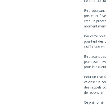
Le court-circui
En propulsant 
postes et fave
crée un précé
moment même o
Par cette polit
pourtant des c
s’offrir une v
En plaçant ces
jeunesse unive
pour la rigueur
Pour un État fa
valoriser la c
des rappels c
de répondre.
Ce phénomène n