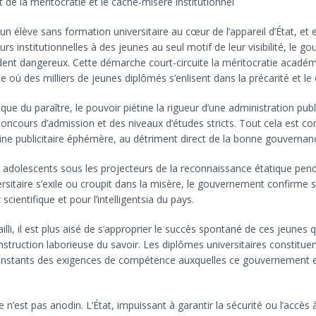
t de la méritocratie et le cache-misère institutionnel
un élève sans formation universitaire au cœur de l’appareil d’État, et
urs institutionnelles à des jeunes au seul motif de leur visibilité, le 
dent dangereux. Cette démarche court-circuite la méritocratie acadé
ù des milliers de jeunes diplômés s’enlisent dans la précarité et l
ique du paraître, le pouvoir piétine la rigueur d’une administration pub
oncours d’admission et des niveaux d’études stricts. Tout cela est con
itrine publicitaire éphémère, au détriment direct de la bonne gouvernan
 adolescents sous les projecteurs de la reconnaissance étatique pend
rsitaire s’exile ou croupit dans la misère, le gouvernement confirme 
 scientifique et pour l’intelligentsia du pays.
illi, il est plus aisé de s’approprier le succès spontané de ces jeunes 
onstruction laborieuse du savoir. Les diplômes universitaires constituen
onstants des exigences de compétence auxquelles ce gouvernement e
’est pas anodin. L’État, impuissant à garantir la sécurité ou l’accès à