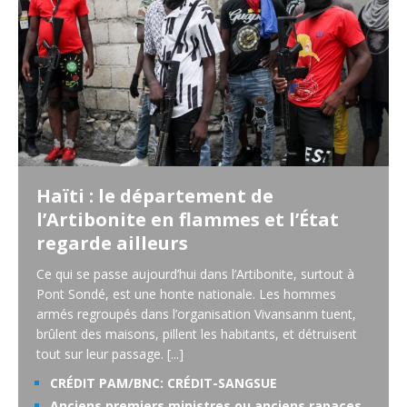
Haïti : le département de
l’Artibonite en flammes et l’État
regarde ailleurs
Ce qui se passe aujourd’hui dans l’Artibonite, surtout à
Pont Sondé, est une honte nationale. Les hommes
armés regroupés dans l’organisation Vivansanm tuent,
brûlent des maisons, pillent les habitants, et détruisent
tout sur leur passage.
[...]
CRÉDIT PAM/BNC: CRÉDIT-SANGSUE
Anciens premiers ministres ou anciens rapaces